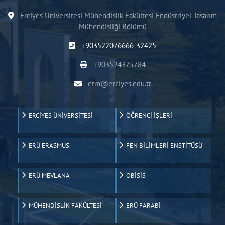
Erciyes Üniversitesi Mühendislik Fakültesi Endüstriyel Tasarım
Mühendisliği Bölümü
+903522076666-32425
+903524375784
etm@erciyes.edu.tr
ERCİYES ÜNİVERSİTESİ
ÖĞRENCİ İŞLERİ
ERÜ ERASMUS
FEN BİLİMLERİ ENSTİTÜSÜ
ERÜ MEVLANA
OBİSİS
MÜHENDİSLİK FAKÜLTESİ
ERÜ FARABİ