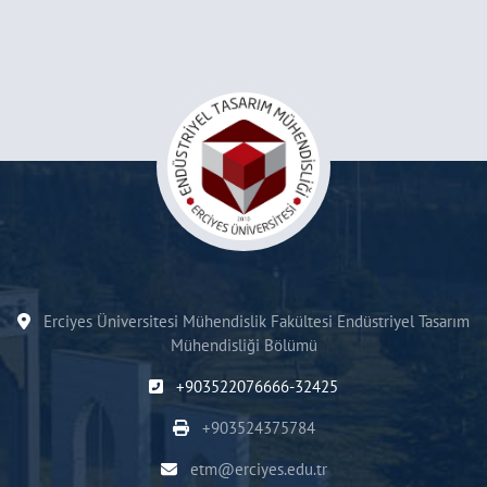
Erciyes Üniversitesi Mühendislik Fakültesi Endüstriyel Tasarım
Mühendisliği Bölümü
+903522076666-32425
+903524375784
etm@erciyes.edu.tr