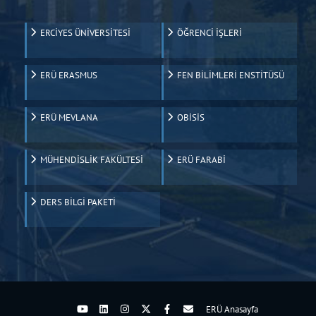
ERCİYES ÜNİVERSİTESİ
ÖĞRENCİ İŞLERİ
ERÜ ERASMUS
FEN BİLİMLERİ ENSTİTÜSÜ
ERÜ MEVLANA
OBİSİS
MÜHENDİSLİK FAKÜLTESİ
ERÜ FARABİ
DERS BİLGİ PAKETİ
ERÜ Anasayfa