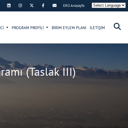
ERÜ Anasayfa
×
NCİ
PROGRAM PROFİLİ
BİRİM EYLEM PLANI
İLETİŞİM
mı (Taslak III)