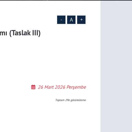
-
A
+
 (Taslak III)
26 Mart 2026 Perşembe
Toplam
296
görüntüleme