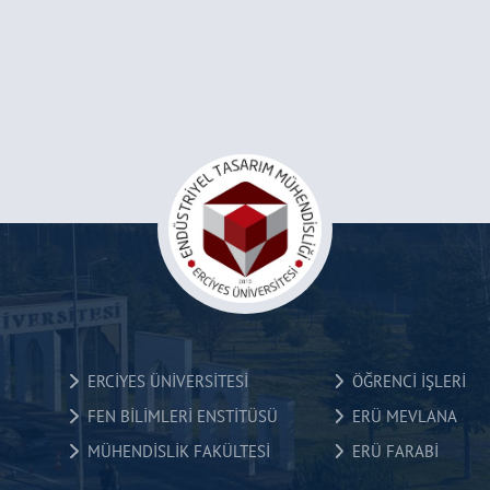
ERCİYES ÜNİVERSİTESİ
ÖĞRENCİ İŞLERİ
FEN BİLİMLERİ ENSTİTÜSÜ
ERÜ MEVLANA
MÜHENDİSLİK FAKÜLTESİ
ERÜ FARABİ